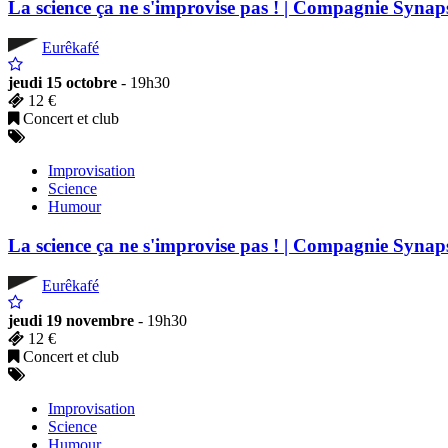
La science ça ne s'improvise pas ! | Compagnie Synap
Eurêkafé
jeudi 15 octobre
- 19h30
12 €
Concert et club
Improvisation
Science
Humour
La science ça ne s'improvise pas ! | Compagnie Synap
Eurêkafé
jeudi 19 novembre
- 19h30
12 €
Concert et club
Improvisation
Science
Humour