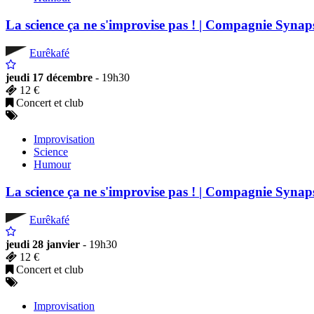
La science ça ne s'improvise pas ! | Compagnie Synap
Eurêkafé
jeudi 17 décembre
- 19h30
12 €
Concert et club
Improvisation
Science
Humour
La science ça ne s'improvise pas ! | Compagnie Synap
Eurêkafé
jeudi 28 janvier
- 19h30
12 €
Concert et club
Improvisation