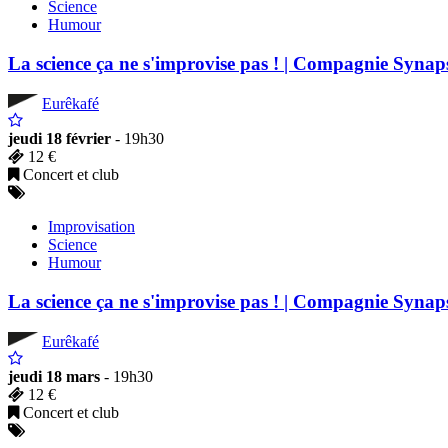
Science
Humour
La science ça ne s'improvise pas ! | Compagnie Synap
Eurêkafé
jeudi 18 février
- 19h30
12 €
Concert et club
Improvisation
Science
Humour
La science ça ne s'improvise pas ! | Compagnie Synap
Eurêkafé
jeudi 18 mars
- 19h30
12 €
Concert et club