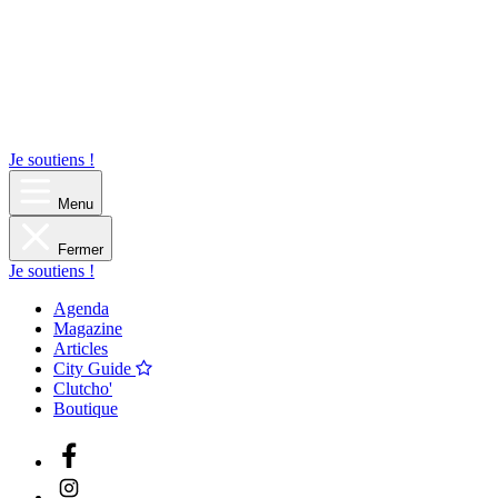
Je soutiens !
Menu
Fermer
Je soutiens !
Agenda
Magazine
Articles
City Guide
Clutcho'
Boutique