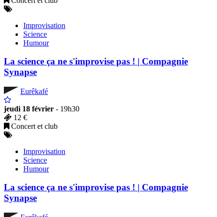
Concert et club
Improvisation
Science
Humour
La science ça ne s'improvise pas ! | Compagnie
Synapse
Eurêkafé
jeudi 18 février
- 19h30
12 €
Concert et club
Improvisation
Science
Humour
La science ça ne s'improvise pas ! | Compagnie
Synapse