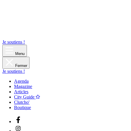
Je soutiens !
Menu
Fermer
Je soutiens !
Agenda
Magazine
Articles
City Guide
Clutcho'
Boutique