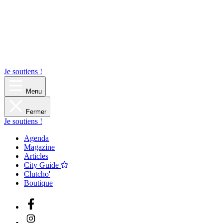
Je soutiens !
Menu
Fermer
Je soutiens !
Agenda
Magazine
Articles
City Guide
Clutcho'
Boutique