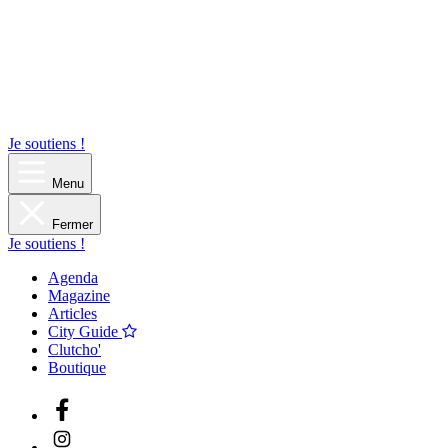
Je soutiens !
Menu
Fermer
Je soutiens !
Agenda
Magazine
Articles
City Guide
Clutcho'
Boutique