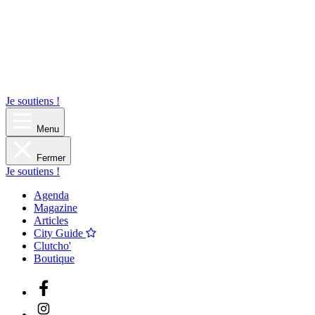
Je soutiens !
Menu
Fermer
Je soutiens !
Agenda
Magazine
Articles
City Guide
Clutcho'
Boutique