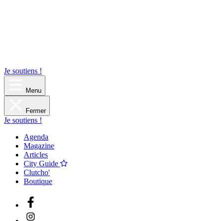
Je soutiens !
Menu
Fermer
Je soutiens !
Agenda
Magazine
Articles
City Guide
Clutcho'
Boutique