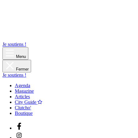
Je soutiens !
Menu
Fermer
Je soutiens !
Agenda
Magazine
Articles
City Guide
Clutcho'
Boutique