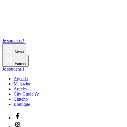
Je soutiens !
Menu
Fermer
Je soutiens !
Agenda
Magazine
Articles
City Guide
Clutcho'
Boutique