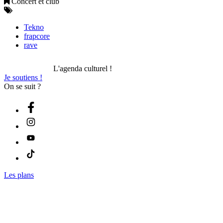
Concert et club
Tekno
frapcore
rave
L'agenda culturel !
Je soutiens !
On se suit ?
Les plans