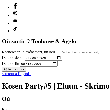
Où sortir ?
Toulouse & Agglo
Rechercher un événement, un lieu…
Date de début
Date de fin
Rechercher
< retour à l'agenda
Kosen Party#5 | Eluun - Skrimor
Où
Bikini