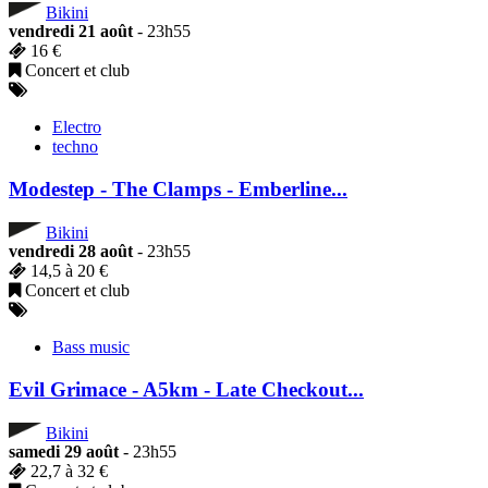
Bikini
vendredi 21 août
- 23h55
16 €
Concert et club
Electro
techno
Modestep - The Clamps - Emberline...
Bikini
vendredi 28 août
- 23h55
14,5 à 20 €
Concert et club
Bass music
Evil Grimace - A5km - Late Checkout...
Bikini
samedi 29 août
- 23h55
22,7 à 32 €