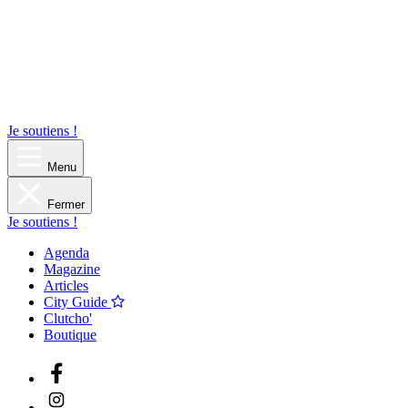
Je soutiens !
Menu
Fermer
Je soutiens !
Agenda
Magazine
Articles
City Guide
Clutcho'
Boutique