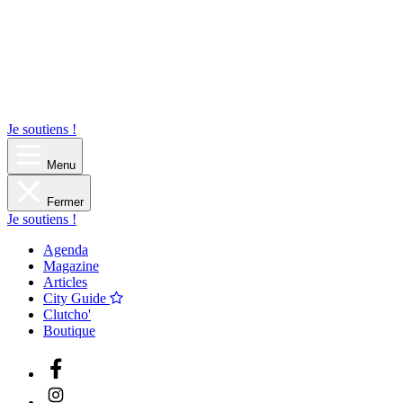
Je soutiens !
Menu
Fermer
Je soutiens !
Agenda
Magazine
Articles
City Guide
Clutcho'
Boutique