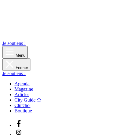
Je soutiens !
Menu
Fermer
Je soutiens !
Agenda
Magazine
Articles
City Guide
Clutcho'
Boutique