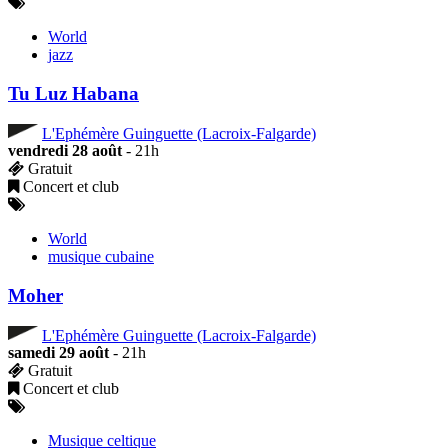
World
jazz
Tu Luz Habana
L'Ephémère Guinguette (Lacroix-Falgarde)
vendredi 28 août
- 21h
Gratuit
Concert et club
World
musique cubaine
Moher
L'Ephémère Guinguette (Lacroix-Falgarde)
samedi 29 août
- 21h
Gratuit
Concert et club
Musique celtique