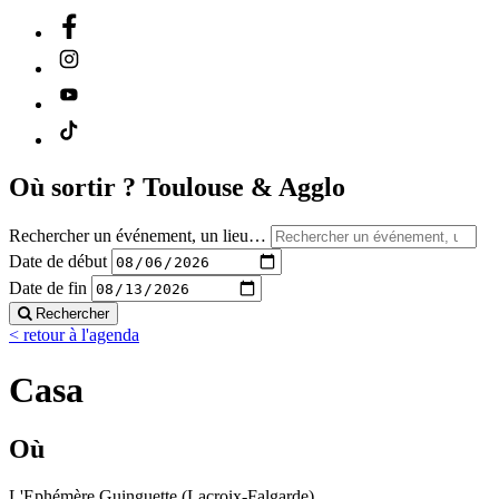
Où sortir ?
Toulouse & Agglo
Rechercher un événement, un lieu…
Date de début
Date de fin
Rechercher
< retour à l'agenda
Casa
Où
L'Ephémère Guinguette (Lacroix-Falgarde)