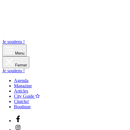
Je soutiens !
Menu
Fermer
Je soutiens !
Agenda
Magazine
Articles
City Guide
Clutcho'
Boutique