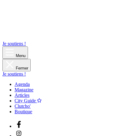
Je soutiens !
Menu
Fermer
Je soutiens !
Agenda
Magazine
Articles
City Guide
Clutcho'
Boutique