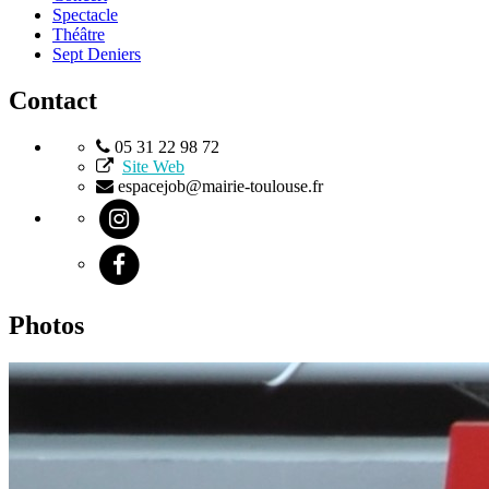
Spectacle
Théâtre
Sept Deniers
Contact
05 31 22 98 72
Site Web
espacejob@mairie-toulouse.fr
Photos