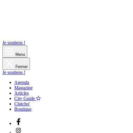
Je soutiens !
Menu
Fermer
Je soutiens !
Agenda
Magazine
Articles
City Guide
Clutcho'
Boutique