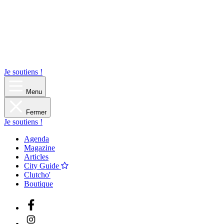
Je soutiens !
Menu
Fermer
Je soutiens !
Agenda
Magazine
Articles
City Guide
Clutcho'
Boutique