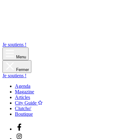
Je soutiens !
Menu
Fermer
Je soutiens !
Agenda
Magazine
Articles
City Guide
Clutcho'
Boutique