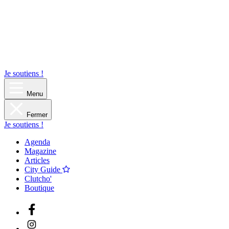
Je soutiens !
Menu
Fermer
Je soutiens !
Agenda
Magazine
Articles
City Guide
Clutcho'
Boutique