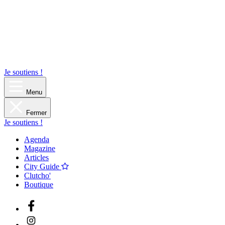
Je soutiens !
Menu
Fermer
Je soutiens !
Agenda
Magazine
Articles
City Guide
Clutcho'
Boutique