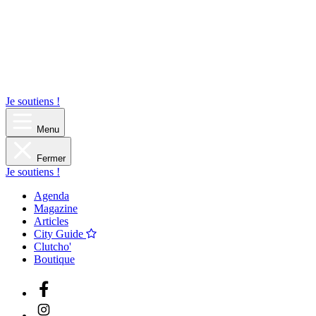
Je soutiens !
Menu
Fermer
Je soutiens !
Agenda
Magazine
Articles
City Guide
Clutcho'
Boutique