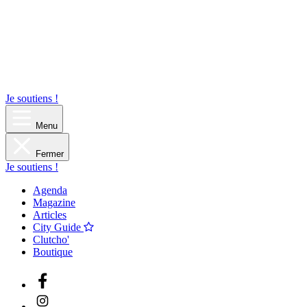
Je soutiens !
Menu
Fermer
Je soutiens !
Agenda
Magazine
Articles
City Guide
Clutcho'
Boutique