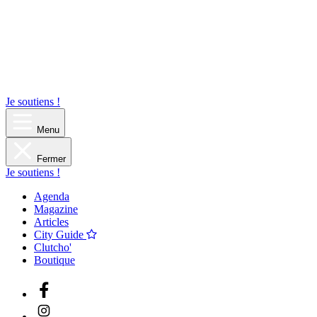
Je soutiens !
Menu
Fermer
Je soutiens !
Agenda
Magazine
Articles
City Guide
Clutcho'
Boutique