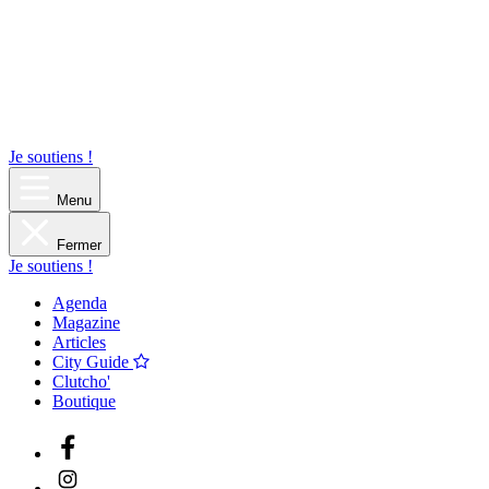
Je soutiens !
Menu
Fermer
Je soutiens !
Agenda
Magazine
Articles
City Guide
Clutcho'
Boutique