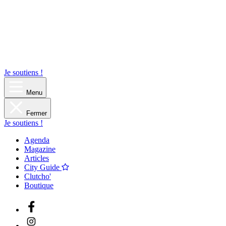
Je soutiens !
Menu
Fermer
Je soutiens !
Agenda
Magazine
Articles
City Guide
Clutcho'
Boutique