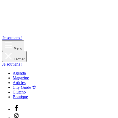
Je soutiens !
Menu
Fermer
Je soutiens !
Agenda
Magazine
Articles
City Guide
Clutcho'
Boutique