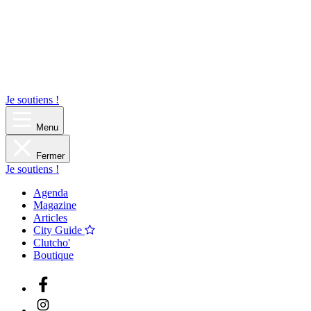
Je soutiens !
Menu
Fermer
Je soutiens !
Agenda
Magazine
Articles
City Guide
Clutcho'
Boutique