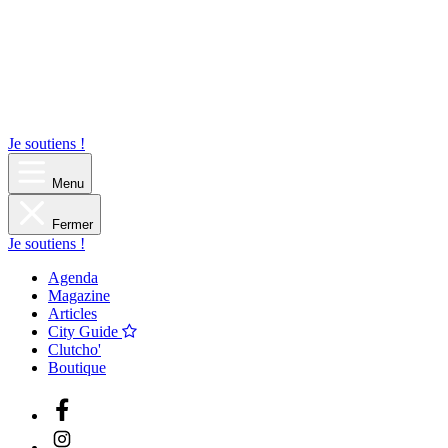
Je soutiens !
Menu
Fermer
Je soutiens !
Agenda
Magazine
Articles
City Guide
Clutcho'
Boutique