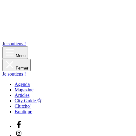
Je soutiens !
Menu
Fermer
Je soutiens !
Agenda
Magazine
Articles
City Guide
Clutcho'
Boutique