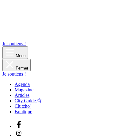
Je soutiens !
Menu
Fermer
Je soutiens !
Agenda
Magazine
Articles
City Guide
Clutcho'
Boutique