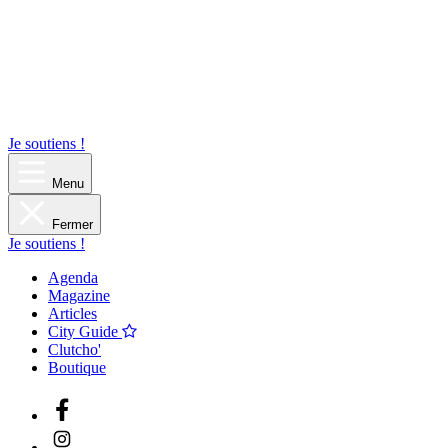
Je soutiens !
Menu
Fermer
Je soutiens !
Agenda
Magazine
Articles
City Guide
Clutcho'
Boutique