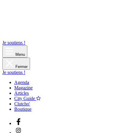
Je soutiens !
Menu
Fermer
Je soutiens !
Agenda
Magazine
Articles
City Guide
Clutcho'
Boutique