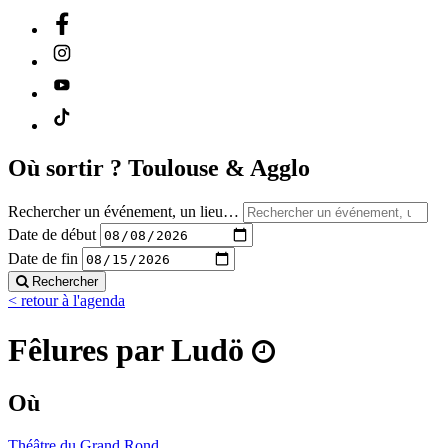
Où sortir ?
Toulouse & Agglo
Rechercher un événement, un lieu…
Date de début
Date de fin
Rechercher
< retour à l'agenda
Fêlures par Ludö
Où
Théâtre du Grand Rond