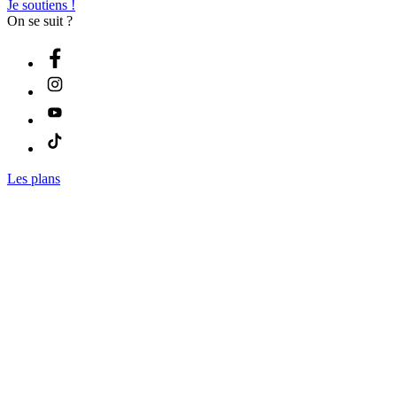
Je soutiens !
On se suit ?
Les plans