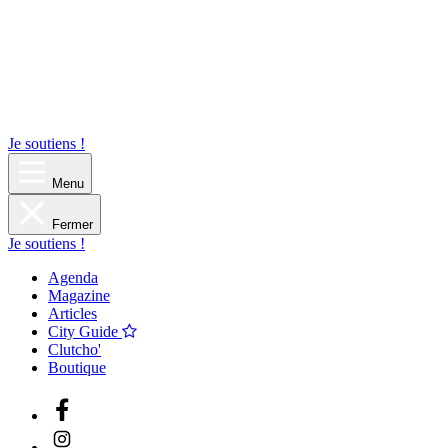
Je soutiens !
Menu
Fermer
Je soutiens !
Agenda
Magazine
Articles
City Guide
Clutcho'
Boutique