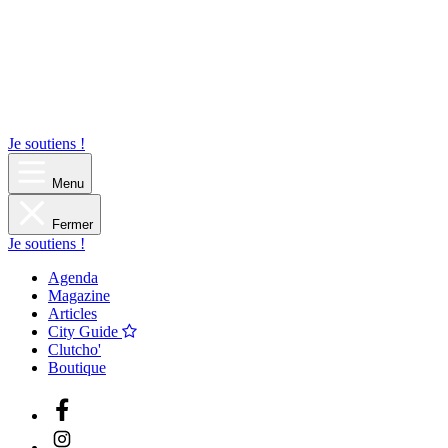
Je soutiens !
Menu
Fermer
Je soutiens !
Agenda
Magazine
Articles
City Guide
Clutcho'
Boutique