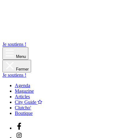
Je soutiens !
Menu
Fermer
Je soutiens !
Agenda
Magazine
Articles
City Guide
Clutcho'
Boutique