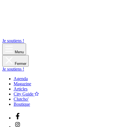
Je soutiens !
Menu
Fermer
Je soutiens !
Agenda
Magazine
Articles
City Guide
Clutcho'
Boutique