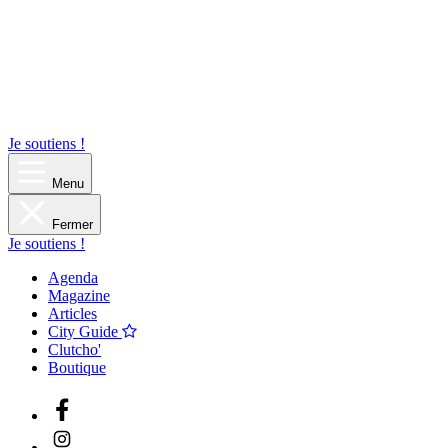
Je soutiens !
Menu
Fermer
Je soutiens !
Agenda
Magazine
Articles
City Guide
Clutcho'
Boutique