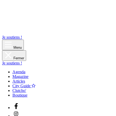
Je soutiens !
Menu
Fermer
Je soutiens !
Agenda
Magazine
Articles
City Guide
Clutcho'
Boutique