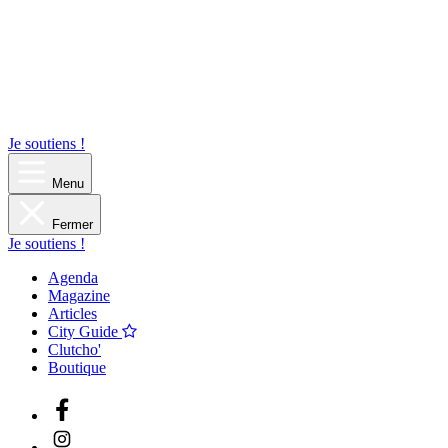
Je soutiens !
Menu
Fermer
Je soutiens !
Agenda
Magazine
Articles
City Guide
Clutcho'
Boutique