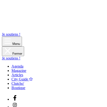
Je soutiens !
Menu
Fermer
Je soutiens !
Agenda
Magazine
Articles
City Guide
Clutcho'
Boutique