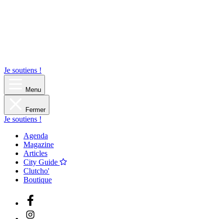
Je soutiens !
Menu
Fermer
Je soutiens !
Agenda
Magazine
Articles
City Guide
Clutcho'
Boutique