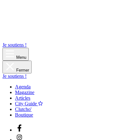
Je soutiens !
Menu
Fermer
Je soutiens !
Agenda
Magazine
Articles
City Guide
Clutcho'
Boutique