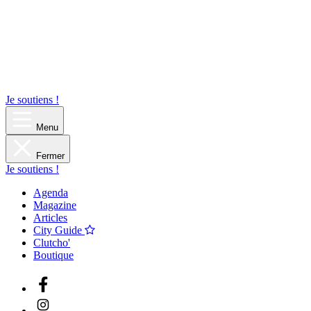
Je soutiens !
Menu
Fermer
Je soutiens !
Agenda
Magazine
Articles
City Guide
Clutcho'
Boutique