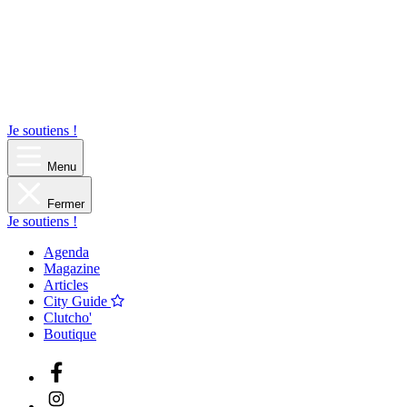
Je soutiens !
Menu
Fermer
Je soutiens !
Agenda
Magazine
Articles
City Guide
Clutcho'
Boutique