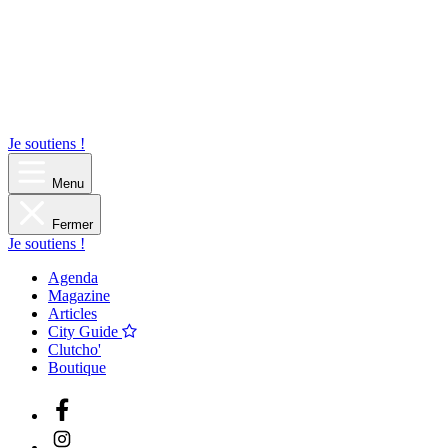
Je soutiens !
Menu
Fermer
Je soutiens !
Agenda
Magazine
Articles
City Guide
Clutcho'
Boutique