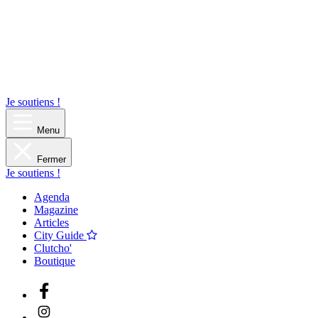
Je soutiens !
Menu
Fermer
Je soutiens !
Agenda
Magazine
Articles
City Guide
Clutcho'
Boutique