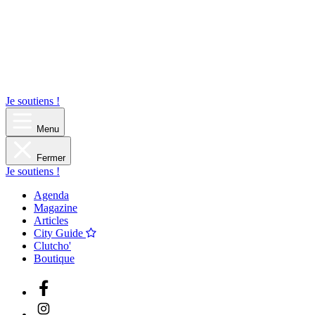
Je soutiens !
Menu
Fermer
Je soutiens !
Agenda
Magazine
Articles
City Guide
Clutcho'
Boutique