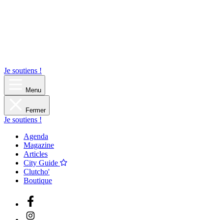
Je soutiens !
Menu
Fermer
Je soutiens !
Agenda
Magazine
Articles
City Guide
Clutcho'
Boutique